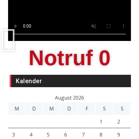
Notruf 
0
Kalender
August 2026
M
D
M
D
F
S
S
1
2
3
4
5
6
7
8
9