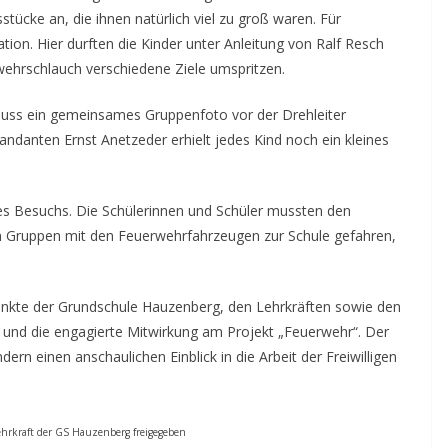
stücke an, die ihnen natürlich viel zu groß waren. Für
tion. Hier durften die Kinder unter Anleitung von Ralf Resch
wehrschlauch verschiedene Ziele umspritzen.
luss ein gemeinsames Gruppenfoto vor der Drehleiter
anten Ernst Anetzeder erhielt jedes Kind noch ein kleines
s Besuchs. Die Schülerinnen und Schüler mussten den
n Gruppen mit den Feuerwehrfahrzeugen zur Schule gefahren,
dankte der Grundschule Hauzenberg, den Lehrkräften sowie den
e und die engagierte Mitwirkung am Projekt „Feuerwehr“. Der
ern einen anschaulichen Einblick in die Arbeit der Freiwilligen
Lehrkraft der GS Hauzenberg freigegeben