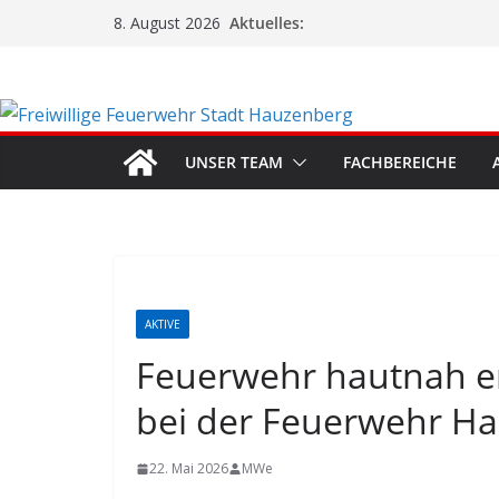
Zum
Aktuelles:
8. August 2026
Inhalt
springen
UNSER TEAM
FACHBEREICHE
AKTIVE
Feuerwehr hautnah erl
bei der Feuerwehr H
22. Mai 2026
MWe