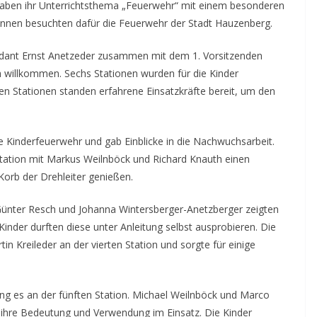
haben ihr Unterrichtsthema „Feuerwehr“ mit einem besonderen
rinnen besuchten dafür die Feuerwehr der Stadt Hauzenberg.
dant Ernst Anetzeder zusammen mit dem 1. Vorsitzenden
h willkommen. Sechs Stationen wurden für die Kinder
len Stationen standen erfahrene Einsatzkräfte bereit, um den
ie Kinderfeuerwehr und gab Einblicke in die Nachwuchsarbeit.
Station mit Markus Weilnböck und Richard Knauth einen
Korb der Drehleiter genießen.
. Günter Resch und Johanna Wintersberger-Anetzberger zeigten
nder durften diese unter Anleitung selbst ausprobieren. Die
 Kreileder an der vierten Station und sorgte für einige
ng es an der fünften Station. Michael Weilnböck und Marco
 ihre Bedeutung und Verwendung im Einsatz. Die Kinder