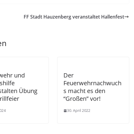
FF Stadt Hauzenberg veranstaltet Hallenfest
en
wehr und
Der
shilfe
Feuerwehrnachwuch
stalten Übung
s macht es den
illfeier
“Großen” vor!
2024
30. April 2022