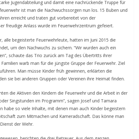
tarke Jugendabteilung und damit eine nachrückende Truppe für
erfeuerwehr ist man die Nachwuchssorgen nun los. 15 Buben und
hren erreicht und traten gut vorbereitet von der
ser freudige Anlass wurde im Feuerwehrzentrum gefeiert.
alle begeisterte Feuerwehrleute, hatten im Juni 2015 die
ründet, um den Nachwuchs zu sichern. “Wir wurden auch ein
en”, schaute das Trio zurück am Tag des Übertritts ihrer
d Familien warb man für die jüngste Gruppe der Feuerwehr. Ziel
uführen. Man müsse Kinder früh gewinnen, erklärten die
den sie bei anderen Gruppen oder Vereinen ihre Heimat finden.
en die Aktiven den Kindern die Feuerwehr und die Arbeit in der
l- oder Singstunden im Programm”, sagen Josef und Tamara
 habe so viele Inhalte, mit denen man auch Kinder begeistern
ereitschaft zum Mitmachen und Kameradschaft. Das könne man
 Dienst der Wehr.
gewesen, berichten die drei Betreuer. Aus dem ganzen