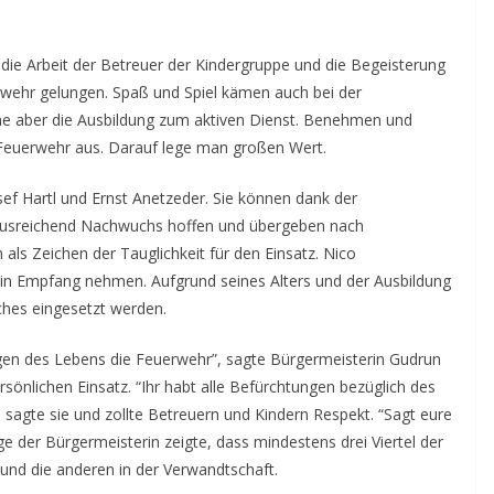
die Arbeit der Betreuer der Kindergruppe und die Begeisterung
uerwehr gelungen. Spaß und Spiel kämen auch bei der
ehe aber die Ausbildung zum aktiven Dienst. Benehmen und
r Feuerwehr aus. Darauf lege man großen Wert.
f Hartl und Ernst Anetzeder. Sie können dank der
 ausreichend Nachwuchs hoffen und übergeben nach
ls Zeichen der Tauglichkeit für den Einsatz. Nico
 in Empfang nehmen. Aufgrund seines Alters und der Ausbildung
ches eingesetzt werden.
gen des Lebens die Feuerwehr”, sagte Bürgermeisterin Gudrun
rsönlichen Einsatz. “Ihr habt alle Befürchtungen bezüglich des
sagte sie und zollte Betreuern und Kindern Respekt. “Sagt eure
e der Bürgermeisterin zeigte, dass mindestens drei Viertel der
 und die anderen in der Verwandtschaft.