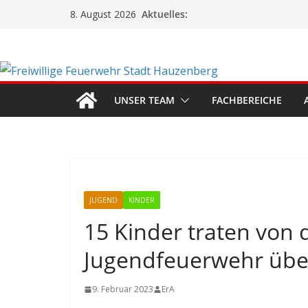
Zum
Aktuelles:
8. August 2026
Inhalt
springen
UNSER TEAM
FACHBEREICHE
JUGEND
KINDER
15 Kinder traten von 
Jugendfeuerwehr übe
9. Februar 2023
ErA