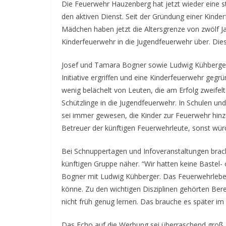
Die Feuerwehr Hauzenberg hat jetzt wieder eine s
den aktiven Dienst. Seit der Gründung einer Kind
Mädchen haben jetzt die Altersgrenze von zwölf Ja
Kinderfeuerwehr in die Jugendfeuerwehr über. Die
Josef und Tamara Bogner sowie Ludwig Kühberger, 
Initiative ergriffen und eine Kinderfeuerwehr geg
wenig belächelt von Leuten, die am Erfolg zweifelt
Schützlinge in die Jugendfeuerwehr. In Schulen un
sei immer gewesen, die Kinder zur Feuerwehr hinz
Betreuer der künftigen Feuerwehrleute, sonst wür
Bei Schnuppertagen und Infoveranstaltungen bracht
künftigen Gruppe näher. “Wir hatten keine Baste
Bogner mit Ludwig Kühberger. Das Feuerwehrleben
könne. Zu den wichtigen Disziplinen gehörten B
nicht früh genug lernen. Das brauche es später im
Das Echo auf die Werbung sei überraschend groß 