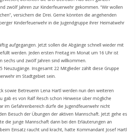
 und zwölf Jahren zur Kinderfeuerwehr gekommen. “Wir wollen
hen”, versichern die Drei. Gerne könnten die angehenden
nberger Kinderfeuerwehr in die Jugendgruppe ihrer Heimatwehr
ftig aufgegangen. Jetzt sollen die Abgänge schnell wieder mit
üllt werden. Jeden ersten Freitag im Monat um 16 Uhr ist
 sechs und zwölf Jahren sind willkommen.
 15 Neuzugänge. Insgesamt 22 Mitglieder zählt diese Gruppe
uerwehr im Stadtgebiet sein.
k sowie Betreuerin Lena Hartl werden nun den weiteren
u gab es von Ralf Resch schon Hinweise über mögliche
ar im Gefahrenbereich dürfe die Jugendfeuerwehr nicht
den Besuch der Übungen der aktiven Mannschaft. Jetzt gehe es
te die junge Mannschaft dann bei den Erläuterungen an
beim Einsatz raucht und kracht, hatte Kommandant Josef Hartl