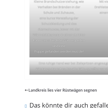
Kleine Brandschutzerziehung, wie
Mit v
Verhalten bei Bränden in der
Drehleit
Schule und Zuhause,
einen
eine kurze Vorstellung der
Schutzkleidung und des
Atemschutzes, bevor mit der
Wärmebildkamera in einen dunklen
Raum verschiedene Wärmequellen
und eine
Puppe gefunden werden musste!
Eine ruhige Hand war bei Zielspritzen angesagt
Wie lange dauert es, bis alle Bälle getroffen wur
Landkreis lies vier Rüstwägen segnen
Das könnte dir auch gefall