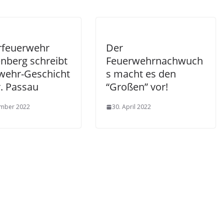
rfeuerwehr
Der
nberg schreibt
Feuerwehrnachwuch
wehr-Geschicht
s macht es den
r. Passau
“Großen” vor!
ember 2022
30. April 2022