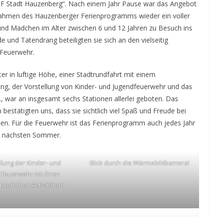
 FF Stadt Hauzenberg”. Nach einem Jahr Pause war das Angebot
Rahmen des Hauzenberger Ferienprogramms wieder ein voller
und Mädchen im Alter zwischen 6 und 12 Jahren zu Besuch ins
e und Tatendrang beteiligten sie sich an den vielseitig
 Feuerwehr.
ter in luftige Höhe, einer Stadtrundfahrt mit einem
ung, der Vorstellung von Kinder- und Jugendfeuerwehr und das
war an insgesamt sechs Stationen allerlei geboten. Das
estätigten uns, dass sie sichtlich viel Spaß und Freude bei
ten. Für die Feuerwehr ist das Ferienprogramm auch jedes Jahr
en nächsten Sommer.
llung der Kinder- und
Blick durch die Wärmebildkamera!
dfeuerwehr mit ihren
hiedlichen Aktivitäten!