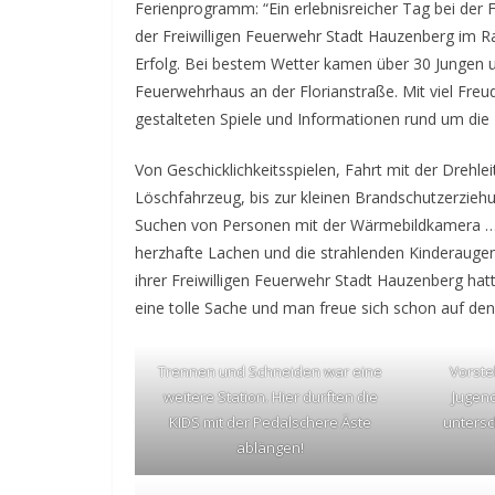
Ferienprogramm: “Ein erlebnisreicher Tag bei der
der Freiwilligen Feuerwehr Stadt Hauzenberg im 
Erfolg. Bei bestem Wetter kamen über 30 Jungen 
Feuerwehrhaus an der Florianstraße. Mit viel Freud
gestalteten Spiele und Informationen rund um die
Von Geschicklichkeitsspielen, Fahrt mit der Drehlei
Löschfahrzeug, bis zur kleinen Brandschutzerzieh
Suchen von Personen mit der Wärmebildkamera …, 
herzhafte Lachen und die strahlenden Kinderaugen b
ihrer Freiwilligen Feuerwehr Stadt Hauzenberg hat
eine tolle Sache und man freue sich schon auf d
Trennen und Schneiden war eine
Vorste
weitere Station. Hier durften die
Jugen
KIDS mit der Pedalschere Äste
untersc
ablängen!