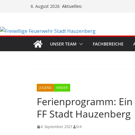
Zum
Aktuelles:
6. August 2026
Inhalt
springen
UNSER TEAM
FACHBEREICHE
JUGEND
KINDER
Ferienprogramm: Ein e
FF Stadt Hauzenberg
4. September 2021
ErA