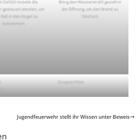
iel Gefühl musste die
Bring den Wasserstrahl gezielt in
er gesteuert werden, um
die Öffnung, um den Brand zu
 Ball in den Kegel zu
löschen!
bekommen!
!
Gruppenfoto!
den
Jugendfeuerwehr stellt ihr Wissen unter Beweis
en